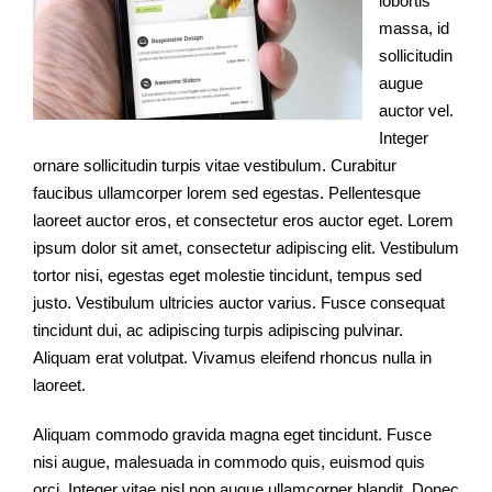
lobortis
massa, id
sollicitudin
augue
auctor vel.
Integer
ornare sollicitudin turpis vitae vestibulum. Curabitur
faucibus ullamcorper lorem sed egestas. Pellentesque
laoreet auctor eros, et consectetur eros auctor eget. Lorem
ipsum dolor sit amet, consectetur adipiscing elit. Vestibulum
tortor nisi, egestas eget molestie tincidunt, tempus sed
justo. Vestibulum ultricies auctor varius. Fusce consequat
tincidunt dui, ac adipiscing turpis adipiscing pulvinar.
Aliquam erat volutpat. Vivamus eleifend rhoncus nulla in
laoreet.
Aliquam commodo gravida magna eget tincidunt. Fusce
nisi augue, malesuada in commodo quis, euismod quis
orci. Integer vitae nisl non augue ullamcorper blandit. Donec