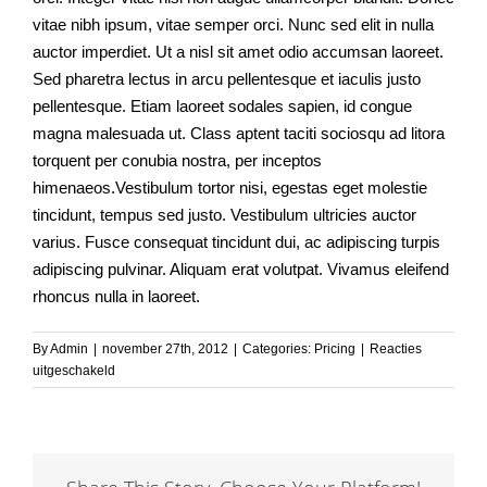
vitae nibh ipsum, vitae semper orci. Nunc sed elit in nulla
auctor imperdiet. Ut a nisl sit amet odio accumsan laoreet.
Sed pharetra lectus in arcu pellentesque et iaculis justo
pellentesque. Etiam laoreet sodales sapien, id congue
magna malesuada ut. Class aptent taciti sociosqu ad litora
torquent per conubia nostra, per inceptos
himenaeos.Vestibulum tortor nisi, egestas eget molestie
tincidunt, tempus sed justo. Vestibulum ultricies auctor
varius. Fusce consequat tincidunt dui, ac adipiscing turpis
adipiscing pulvinar. Aliquam erat volutpat. Vivamus eleifend
rhoncus nulla in laoreet.
By
Admin
|
november 27th, 2012
|
Categories:
Pricing
|
Reacties
voor
uitgeschakeld
Curabitur
eget
leo
at
velit